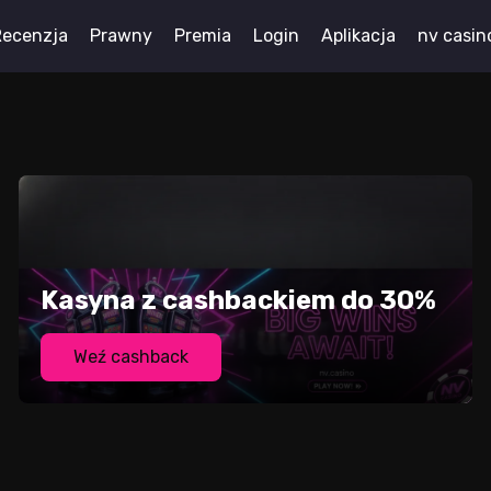
Recenzja
Prawny
Premia
Login
Aplikacja
nv casin
Kasyna z cashbackiem do 30%
Weź cashback