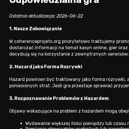
Ostatnia aktualizacja: 2026-06-22
1. Nasze Zobowiązanie
W coherenceprojets.org priorytetowo traktujemy promo
dostarczać informacji na temat kasyn online, gier o
decydują się na korzystanie z zewnętrznych serwisów.
2. Hazard jako Forma Rozrywki
Hazard powinien być traktowany jako forma rozrywki, a 
poniesionych strat. Jeśli gra przestaje sprawiać przyj
3. Rozpoznawanie Problemów z Hazardem
Objawy wskazujące na problem z hazardem mogą obe
Wydawanie większej ilości pieniędzy lub czasu
Pomijanie obowiązków osobistych lub zawodo