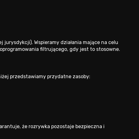
 jurysdykcji). Wspieramy działania mające na celu
oprogramowania filtrującego, gdy jest to stosowne.
oniżej przedstawiamy przydatne zasoby:
antuje, że rozrywka pozostaje bezpieczna i