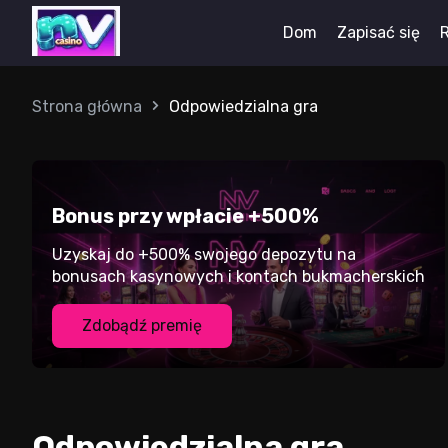
Dom
Zapisać się
Strona główna
Odpowiedzialna gra
Bonus przy wpłacie +500%
Uzyskaj do +500% swojego depozytu na
bonusach kasynowych i kontach bukmacherskich
Zdobądź premię
Odpowiedzialna gra